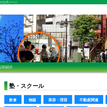
の公式ページ.
店街紹介
塾・スクール
飲食
物販
美容・理容
不動産関連