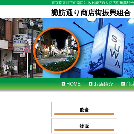
東京都立川市の南口にある諏訪通り商店街振興組合
諏訪通り商店街振興組合
Skip
HOME
お店紹介
商
to
content
飲食
物販