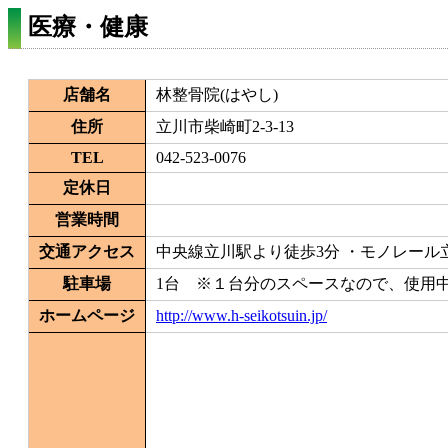
医療・健康
店舗名
林整骨院(はやし)
住所
立川市柴崎町2-3-13
TEL
042-523-0076
定休日
営業時間
交通アクセス
中央線立川駅より徒歩3分 ・モノレール
駐車場
1台 ※１台分のスペースなので、使用
ホームページ
http://www.h-seikotsuin.jp/