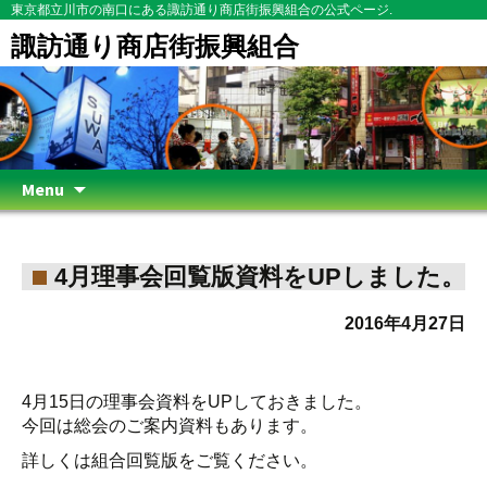
東京都立川市の南口にある諏訪通り商店街振興組合の公式ページ.
諏訪通り商店街振興組合
Skip
Menu
to
content
4月理事会回覧版資料をUPしました。
2016年4月27日
4月15日の理事会資料をUPしておきました。
今回は総会のご案内資料もあります。
詳しくは組合回覧版をご覧ください。