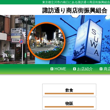
東京都立川市の南口にある諏訪通り商店街振興組合
諏訪通り商店街振興組合
Skip
HOME
お店紹介
商
to
content
飲食
物販