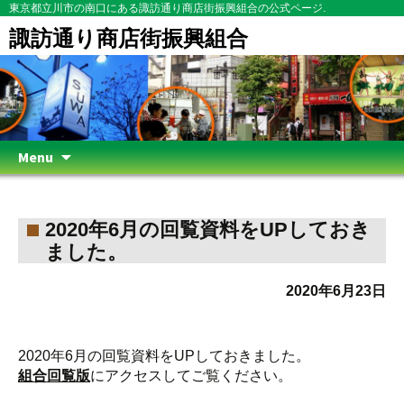
東京都立川市の南口にある諏訪通り商店街振興組合の公式ページ.
諏訪通り商店街振興組合
Skip
Menu
to
content
2020年6月の回覧資料をUPしておき
ました。
2020年6月23日
2020年6月の回覧資料をUPしておきました。
組合回覧版
にアクセスしてご覧ください。