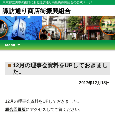
東京都立川市の南口にある諏訪通り商店街振興組合の公式ページ.
諏訪通り商店街振興組合
Skip
Menu
to
content
12月の理事会資料をUPしておきまし
た。
2017年12月18日
12月の理事会資料をUPしておきました。
組合回覧版
にアクセスしてご覧ください。