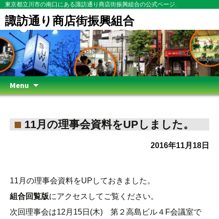
東京都立川市の南口にある諏訪通り商店街振興組合の公式ページ.
諏訪通り商店街振興組合
Skip
Menu
to
content
11月の理事会資料をUPしました。
2016年11月18日
11月の理事会資料をUPしておきました。
組合回覧版
にアクセスしてご覧ください。
次回理事会は12月15日(木) 第２高島ビル４F会議室で