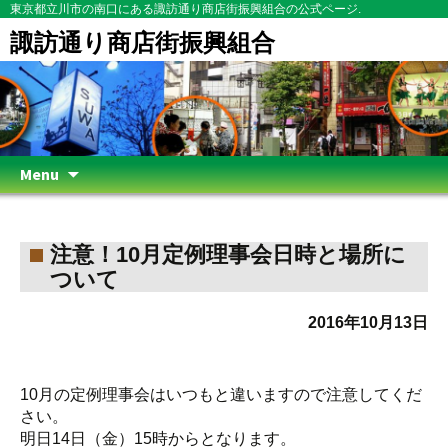
東京都立川市の南口にある諏訪通り商店街振興組合の公式ページ.
諏訪通り商店街振興組合
Skip
Menu
to
content
注意！10月定例理事会日時と場所に
ついて
2016年10月13日
10月の定例理事会はいつもと違いますので注意してくだ
さい。
明日14日（金）15時からとなります。