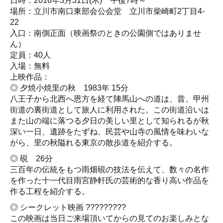
日時：2016年3月31日(木) 午後7時～
場所：立川市南口東部会公会堂 立川市柴崎町2丁目4-
22
入口：南側正面（映画祭のときの公園側ではありませ
ん）
定員：40人
入場：無料
上映作品：
◎ 夕焼小焼里の秋 1983年 15分
八王子から北西へ恩方を経て陣馬山への道は、昔、甲州
街道の裏街道として旅人に利用された。この街道沿いは
また山の端に落つる夕日の美しい里として知られるが秋
深い一日、遺跡をたずね、民芸や山寺の風情を味わいな
がら、里の秋隘れる東京の散歩道を紹介する。
◎ 硯 26分
三百年の伝統をもつ雨畑硯の技法を伝えて、数々の名作
を作った十一代目雨宮静軒氏の芸術的な香り高い作品を
作る工程を紹介する。
◎ シークレット映画 ?????????
この映画は当日ご来場頂いてからの見てのお楽しみとな