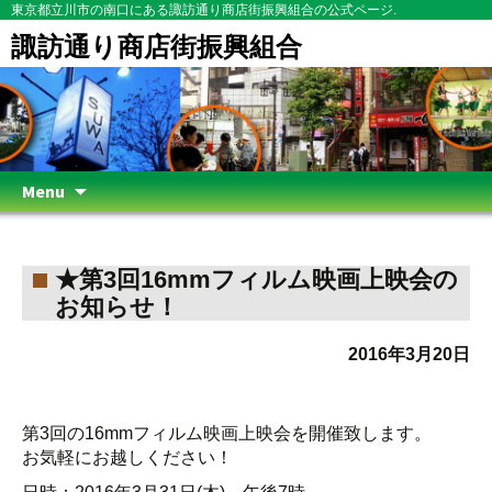
東京都立川市の南口にある諏訪通り商店街振興組合の公式ページ.
諏訪通り商店街振興組合
Skip
Menu
to
content
★第3回16mmフィルム映画上映会の
お知らせ！
2016年3月20日
第3回の16mmフィルム映画上映会を開催致します。
お気軽にお越しください！